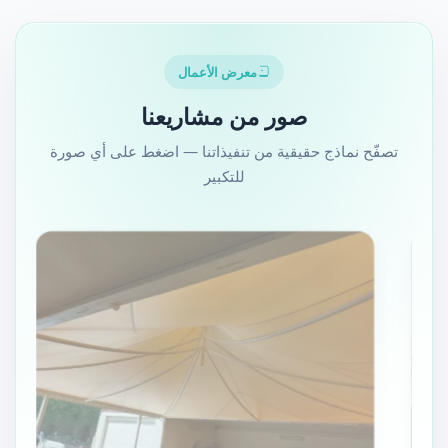
مقاومة قوية للرياح والأمطار
تغطية بأقمشة PVC أو بولي إيثيلين عالية الجودة
معرض الأعمال
هيكل حديد مجلفن مقاوم للصدأ
صور من مشاريعنا
تصفّح نماذج حقيقية من تنفيذاتنا — اضغط على أي صورة
الاستخدامات:
للتكبير
مظلات سيارات
مظلات حدائق وجلسات
مظلات مدارس وساحات
مظلات مداخل وأسواق
نوفّر تنفيذ مظلات هرمية بمقاسات وألوان متعددة حسب
الطلب، مع تركيب احترافي يضمن المتانة والجمال.