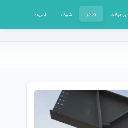
هناجر
برجولات
شبوك
المزيد