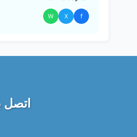
W
X
f
اتصل ب